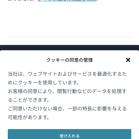
クッキーの同意の管理
当社は、ウェブサイトおよびサービスを最適化するた
めにクッキーを使用しています。
WPMLについて
お客様の同意により、閲覧行動などのデータを処理す
GDPRおよびプライバシーポリシー
ることができます。
（新
ご同意いただけない場合、一部の特長に影響を与える
チームに参加
し
可能性があります。
（新
（新
（新
い
し
し
し
ウ
い
い
い
受け入れる