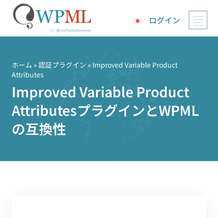
ログイン
コ
ン
テ
ホーム
»
認証プラグイン
» Improved Variable Product
Attributes
ン
Improved Variable Product
ツ
へ
AttributesプラグインとWPML
ス
キ
の互換性
ッ
プ