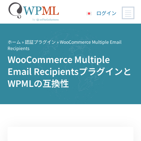
ログイン
コ
ン
テ
ホーム
»
認証プラグイン
» WooCommerce Multiple Email
Recipients
ン
WooCommerce Multiple
ツ
へ
Email Recipientsプラグインと
ス
キ
WPMLの互換性
ッ
プ