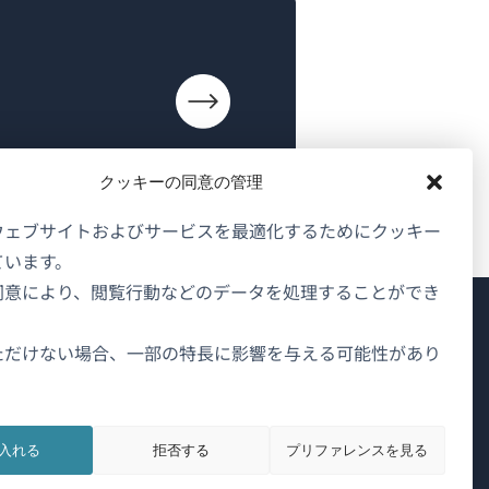
クッキーの同意の管理
ウェブサイトおよびサービスを最適化するためにクッキー
ています。
同意により、閲覧行動などのデータを処理することができ
WPMLについて
ただけない場合、一部の特長に影響を与える可能性があり
GDPRおよびプライバシーポリシー
（新
チームに参加
し
入れる
拒否する
プリファレンスを見る
（新
（新
（新
い