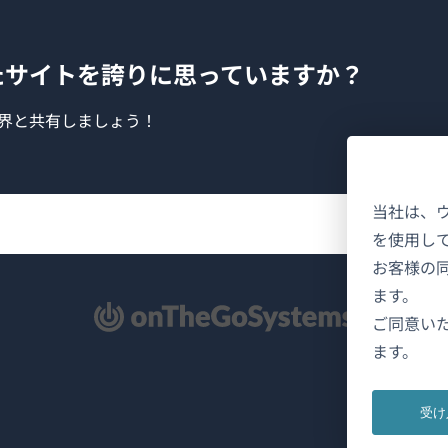
たサイトを誇りに思っていますか？
界と共有しましょう！
当社は、
を使用し
お客様の
ます。
新
ご同意い
ます。
受け