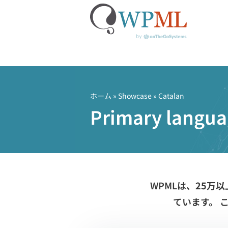
コ
ン
テ
ホーム
»
Showcase
» Catalan
ン
Primary langua
ツ
へ
ス
キ
ッ
プ
WPMLは、
25万
ています。 