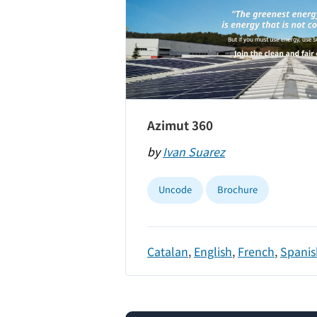
Azimut 360
by
Ivan Suarez
Uncode
Brochure
Catalan
,
English
,
French
,
Spanis