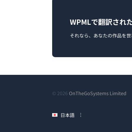
WPMLで翻訳され
それなら、あなたの作品を世
（
© 2026
OnTheGoSystems Limited
し
い
日本語
ウ
ィ