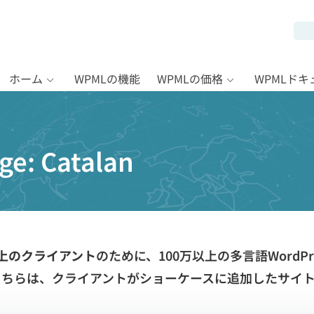
ホーム
WPMLの機能
WPMLの価格
WPMLド
ge:
Catalan
以上のクライアント
のために、100万以上の多言語WordP
こちらは、クライアントがショーケースに追加したサイ