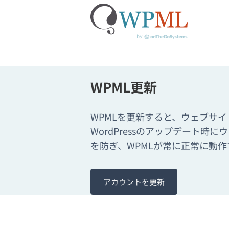
コ
WPML更新
ン
テ
ン
WPMLを更新すると、ウェブサ
ツ
WordPressのアップデート時
へ
を防ぎ、WPMLが常に正常に動
ス
キ
ッ
プ
アカウントを更新