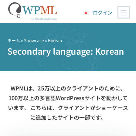
ログイン
コ
ン
テ
ホーム
»
Showcase
» Korean
ン
Secondary language:
Korean
ツ
へ
ス
キ
ッ
WPMLは、
25万以上のクライアント
のために、
プ
100万以上の多言語WordPressサイトを動かして
います。 こちらは、クライアントがショーケース
に追加したサイトの一部です。