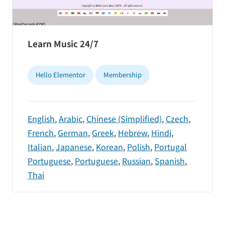
Learn Music 24/7
Hello Elementor
Membership
English
,
Arabic
,
Chinese (Simplified)
,
Czech
,
French
,
German
,
Greek
,
Hebrew
,
Hindi
,
Italian
,
Japanese
,
Korean
,
Polish
,
Portugal
Portuguese
,
Portuguese
,
Russian
,
Spanish
,
Thai