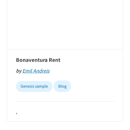
Bonaventura Rent
by
Emil Andreis
Genesis sample
Blog
,