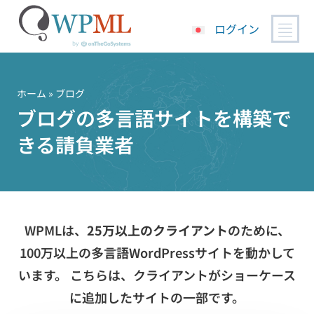
ログイン
コ
ン
テ
ホーム
» ブログ
ン
ブログの多言語サイトを構築で
ツ
きる請負業者
へ
ス
キ
ッ
プ
WPMLは、
25万以上のクライアント
のために、
100万以上の多言語WordPressサイトを動かして
います。 こちらは、クライアントがショーケース
に追加したサイトの一部です。