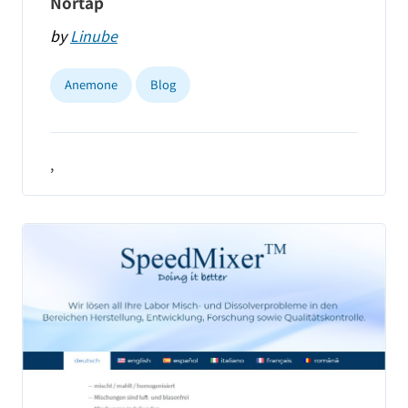
Nortap
by
Linube
Anemone
Blog
,