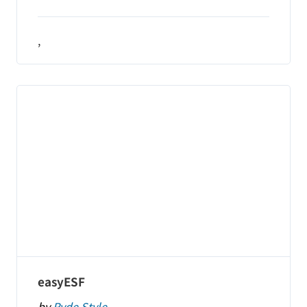
,
easyESF
by
Ryde Style