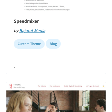
Speedmixer
by
Bajorat Media
Custom Theme
Blog
,