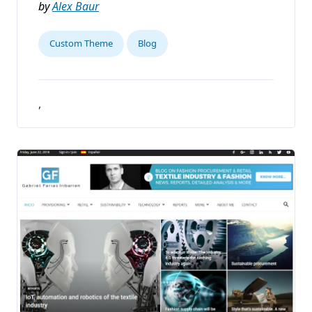
by
Alex Baur
Custom Theme
Blog
,