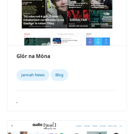
Glór na Móna
Jannah News
Blog
,