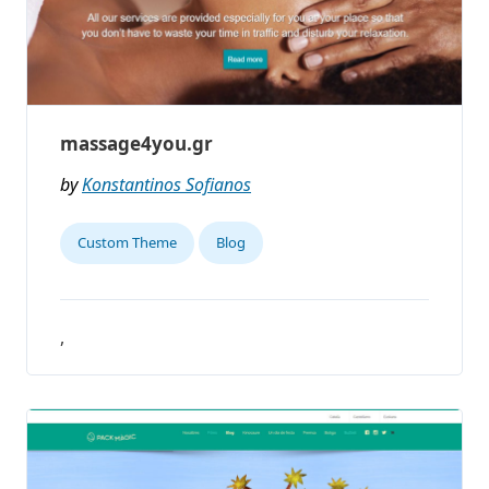
massage4you.gr
by
Konstantinos Sofianos
Custom Theme
Blog
,