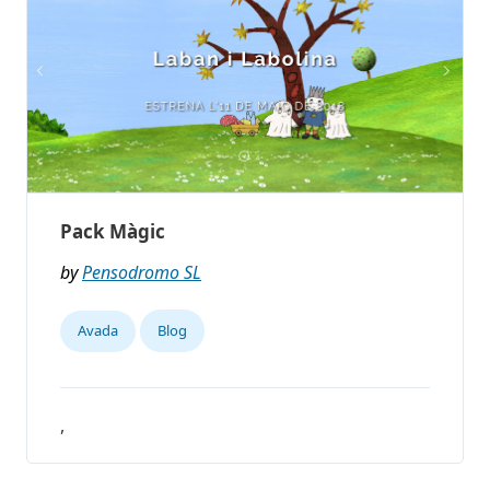
Pack Màgic
by
Pensodromo SL
Avada
Blog
,