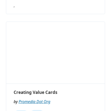
,
Creating Value Cards
by
Promedia Dot Org