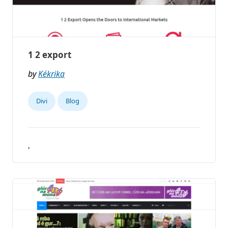
1 2 export
by
Kékrika
Divi
Blog
,