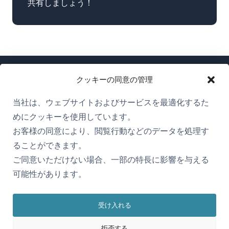
共有しましょう！
クッキーの同意の管理
当社は、ウェブサイトおよびサービスを最適化するた
めにクッキーを使用しています。
WPMLについて
お客様の同意により、閲覧行動などのデータを処理す
GDPRおよびプライバシーポリシー
ることができます。
ご同意いただけない場合、一部の特長に影響を与える
（新
チームに参加
可能性があります。
し
（新
（新
（新
い
し
し
し
ウ
受け入れる
い
い
い
日本語
ィ
ウ
ウ
ウ
拒否する