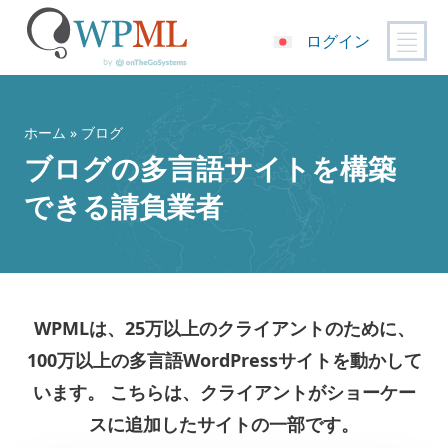
ログイン
コ
ン
テ
ホーム
» ブログ
ン
ブログの多言語サイトを構築
ツ
できる請負業者
へ
ス
キ
ッ
プ
WPMLは、
25万以上のクライアント
のために、
100万以上の多言語WordPressサイトを動かして
います。 こちらは、クライアントがショーケー
スに追加したサイトの一部です。