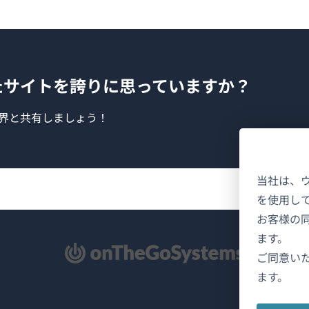
たサイトを誇りに思っていますか？
界と共有しましょう！
当社は、
を使用し
お客様の
ます。
新
ご同意い
ます。