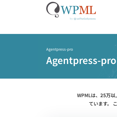
コ
ン
テ
Agentpress-pro
ン
Agentpres
ツ
へ
ス
キ
ッ
プ
WPMLは、
25万
ています。 