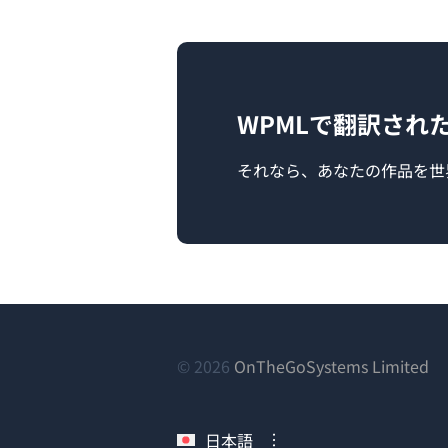
WPMLで翻訳され
それなら、あなたの作品を世
（
© 2026
OnTheGoSystems Limited
し
い
日本語