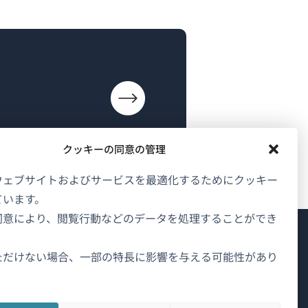
クッキーの同意の管理
ウェブサイトおよびサービスを最適化するためにクッキー
ています。
同意により、閲覧行動などのデータを処理することができ
WPMLについて
ただけない場合、一部の特長に影響を与える可能性があり
GDPRおよびプライバシーポリシー
（新
チームに参加