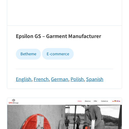
Epsilon GS – Garment Manufacturer
Betheme
E-commerce
English
,
French
,
German
,
Polish
,
Spanish