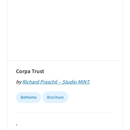
Corpa Trust
by
Richard Praschil – Studio MINT.
Betheme
Brochure
,