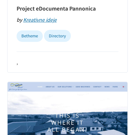
Project eDocumenta Pannonica
by
Kreativne ideje
Betheme
Directory
,