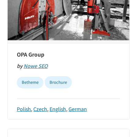
OPA Group
by
Nowe SEO
Betheme
Brochure
Polish
,
Czech
,
English
,
German