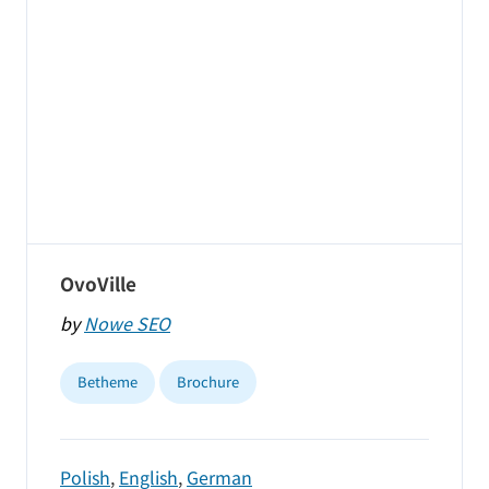
OvoVille
by
Nowe SEO
Betheme
Brochure
Polish
,
English
,
German