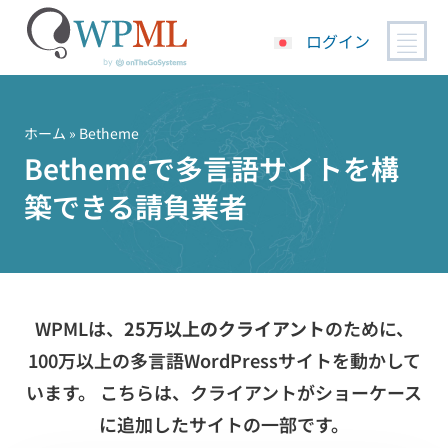
ログイン
コ
ン
テ
ホーム
» Betheme
ン
Bethemeで多言語サイトを構
ツ
築できる請負業者
へ
ス
キ
ッ
プ
WPMLは、
25万以上のクライアント
のために、
100万以上の多言語WordPressサイトを動かして
います。 こちらは、クライアントがショーケース
に追加したサイトの一部です。