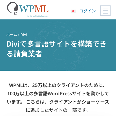
ログイン
コ
ン
テ
ホーム
» Divi
ン
Diviで多言語サイトを構築でき
ツ
る請負業者
へ
ス
キ
ッ
プ
WPMLは、
25万以上のクライアント
のために、
100万以上の多言語WordPressサイトを動かして
います。 こちらは、クライアントがショーケース
に追加したサイトの一部です。