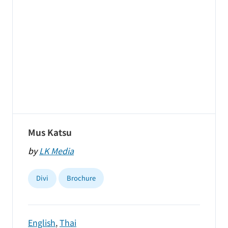
Mus Katsu
by
LK Media
Divi
Brochure
English
,
Thai