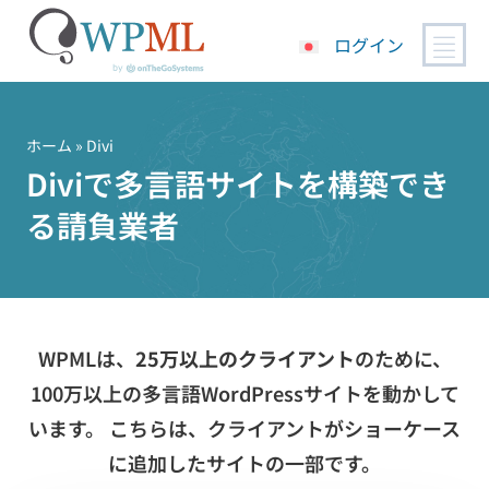
ログイン
コ
ン
テ
ホーム
» Divi
ン
Diviで多言語サイトを構築でき
ツ
る請負業者
へ
ス
キ
ッ
プ
WPMLは、
25万以上のクライアント
のために、
100万以上の多言語WordPressサイトを動かして
います。 こちらは、クライアントがショーケース
に追加したサイトの一部です。