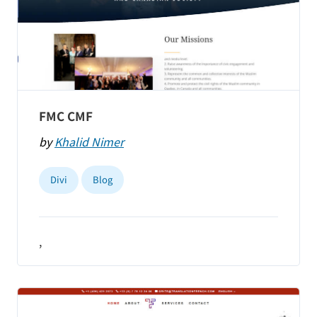
FMC CMF
by
Khalid Nimer
Divi
Blog
,