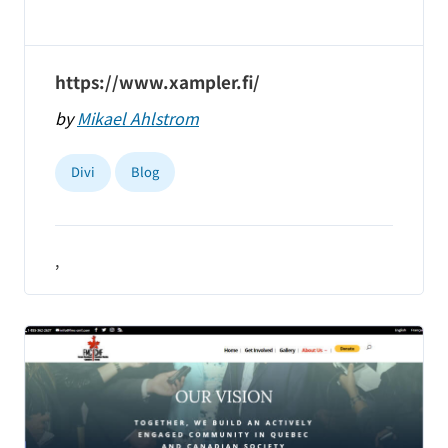
https://www.xampler.fi/
by
Mikael Ahlstrom
Divi
Blog
,