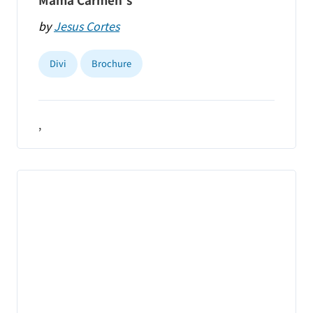
Mama Carmen’s
by
Jesus Cortes
Divi
Brochure
,