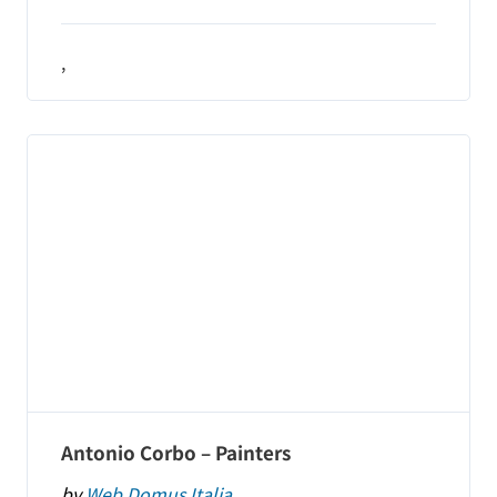
,
Antonio Corbo – Painters
by
Web Domus Italia