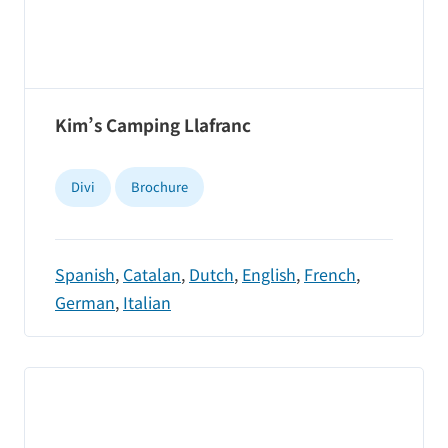
Kim’s Camping Llafranc
Divi
Brochure
Spanish
,
Catalan
,
Dutch
,
English
,
French
,
German
,
Italian