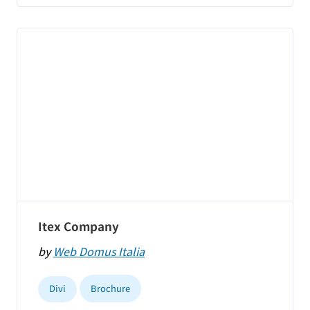
Itex Company
by
Web Domus Italia
Divi
Brochure