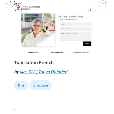
Translation French
by
Mrs. Divi | Tanya Quintieri
Divi
Brochure
,