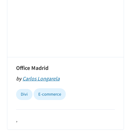
Office Madrid
by
Carlos Longarela
Divi
E-commerce
,