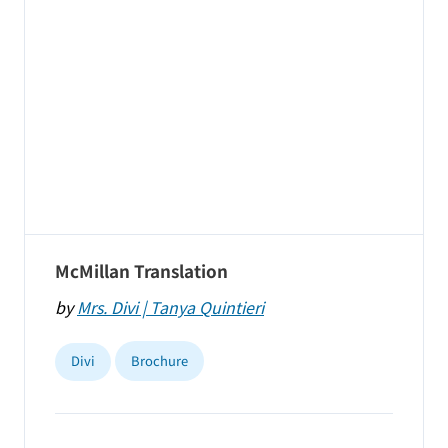
McMillan Translation
by
Mrs. Divi | Tanya Quintieri
Divi
Brochure