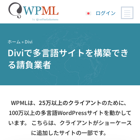
ログイン
コ
ン
テ
ホーム
» Divi
ン
Diviで多言語サイトを構築でき
ツ
る請負業者
へ
ス
キ
ッ
プ
WPMLは、
25万以上のクライアント
のために、
100万以上の多言語WordPressサイトを動かして
います。 こちらは、クライアントがショーケース
に追加したサイトの一部です。