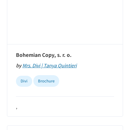
Bohemian Copy, s. r. o.
by
Mrs. Divi | Tanya Quintieri
Divi
Brochure
,