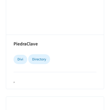
PiedraClave
Divi
Directory
,