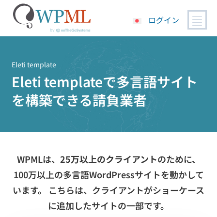
ログイン
コ
ン
テ
Eleti template
ン
Eleti templateで多言語サイト
ツ
を構築できる請負業者
へ
ス
キ
ッ
プ
WPMLは、
25万以上のクライアント
のために、
100万以上の多言語WordPressサイトを動かして
います。 こちらは、クライアントがショーケース
に追加したサイトの一部です。