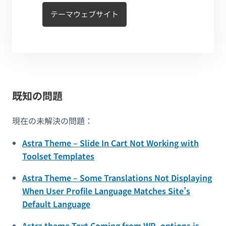
テーマウェブサイト
既知の問題
現在の未解決の問題：
Astra Theme – Slide In Cart Not Working with
Toolset Templates
Astra Theme – Some Translations Not Displaying
When User Profile Language Matches Site’s
Default Language
Astra theme Text Coming from WP_options is