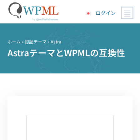
ログイン
コ
ン
テ
ホーム
»
認証テーマ
» Astra
ン
AstraテーマとWPMLの互換性
ツ
へ
ス
キ
ッ
プ