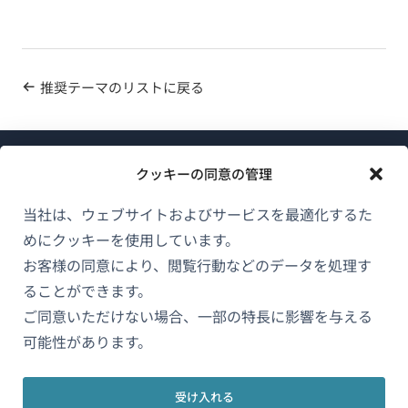
推奨テーマのリストに戻る
クッキーの同意の管理
当社は、ウェブサイトおよびサービスを最適化するた
めにクッキーを使用しています。
WPMLについて
お客様の同意により、閲覧行動などのデータを処理す
GDPRおよびプライバシーポリシー
ることができます。
（新
ご同意いただけない場合、一部の特長に影響を与える
チームに参加
し
可能性があります。
（新
（新
（新
い
し
し
し
ウ
い
い
い
受け入れる