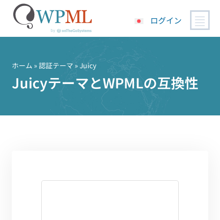
ログイン
コ
ン
テ
ホーム
»
認証テーマ
» Juicy
ン
JuicyテーマとWPMLの互換性
ツ
へ
ス
キ
ッ
プ