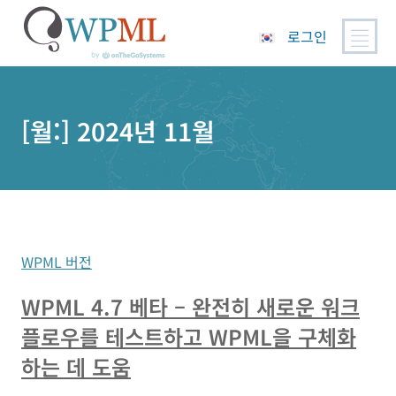
로그인
콘
텐
츠
[월:]
2024년 11월
로
건
너
뛰
기
WPML 버전
WPML 4.7 베타 – 완전히 새로운 워크
플로우를 테스트하고 WPML을 구체화
하는 데 도움