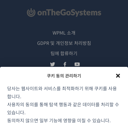
WPML 소개
GDPR 및 개인정보 처리방침
(새
팀에 합류하기
창
(새
(새
(새
에
창
창
창
쿠키 동의 관리하기
서
에
에
에
한국어
열
서
서
서
당사는 웹사이트와 서비스를 최적화하기 위해 쿠키를 사용
림)
열
열
열
합니다.
림)
림)
림)
(새
© 2026
OnTheGoSystems Limited
사용자의 동의를 통해 탐색 행동과 같은 데이터를 처리할 수
창
있습니다.
에
동의하지 않으면 일부 기능에 영향을 미칠 수 있습니다.
서