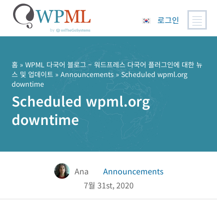
로그인
콘
텐
츠
홈
»
WPML 다국어 블로그 – 워드프레스 다국어 플러그인에 대한 뉴
스 및 업데이트
»
Announcements
» Scheduled wpml.org
로
downtime
건
Scheduled wpml.org
너
뛰
downtime
기
Ana
Announcements
7월 31st, 2020