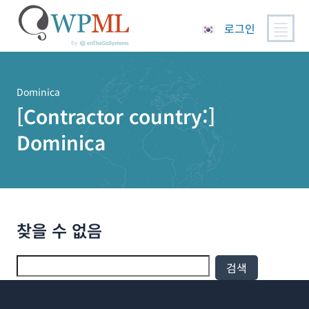
로그인
콘
텐
츠
Dominica
로
[Contractor country:]
건
Dominica
너
뛰
기
찾을 수 없음