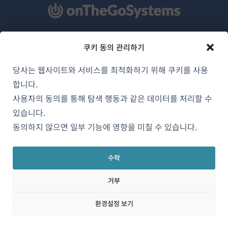
WPML 소개
쿠키 동의 관리하기
GDPR 및 개인정보 처리방침
당사는 웹사이트와 서비스를 최적화하기 위해 쿠키를 사용
(새
팀에 합류하기
합니다.
창
사용자의 동의를 통해 탐색 행동과 같은 데이터를 처리할 수
(새
(새
(새
에
있습니다.
창
창
창
서
동의하지 않으면 일부 기능에 영향을 미칠 수 있습니다.
에
에
에
한국어
열
서
서
서
림)
열
열
열
수락
림)
림)
림)
(새
© 2026
OnTheGoSystems Limited
거부
창
에
환경설정 보기
서
열