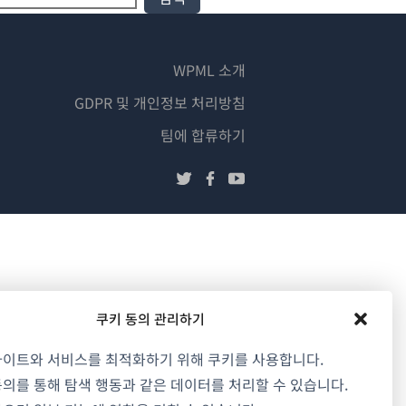
WPML 소개
GDPR 및 개인정보 처리방침
(새
팀에 합류하기
창
(새
(새
(새
에
창
창
창
서
에
에
에
열
서
서
서
림)
열
열
열
림)
림)
림)
쿠키 동의 관리하기
사이트와 서비스를 최적화하기 위해 쿠키를 사용합니다.
의를 통해 탐색 행동과 같은 데이터를 처리할 수 있습니다.