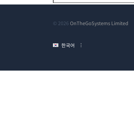
(새
© 2026
OnTheGoSystems Limited
창
에
한국어
서
열
림)