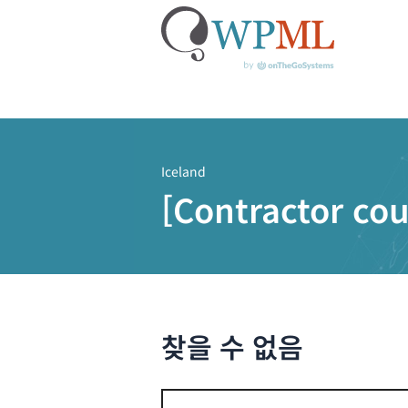
콘
텐
츠
Iceland
로
[Contractor co
건
너
뛰
기
찾을 수 없음