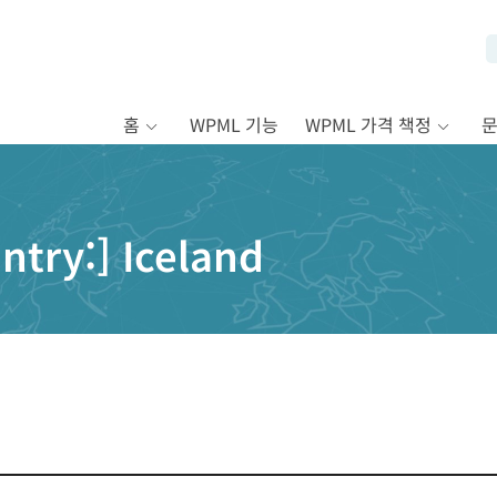
홈
WPML 기능
WPML 가격 책정
untry:]
Iceland