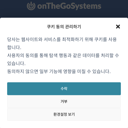
WPML 소개
쿠키 동의 관리하기
GDPR 및 개인정보 처리방침
당사는 웹사이트와 서비스를 최적화하기 위해 쿠키를 사용
(새
팀에 합류하기
합니다.
창
사용자의 동의를 통해 탐색 행동과 같은 데이터를 처리할 수
(새
(새
(새
에
있습니다.
창
창
창
서
동의하지 않으면 일부 기능에 영향을 미칠 수 있습니다.
에
에
에
한국어
열
서
서
서
림)
열
열
열
수락
림)
림)
림)
(새
© 2026
OnTheGoSystems Limited
거부
창
에
환경설정 보기
서
열