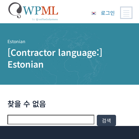
로그인
콘
텐
츠
Estonian
로
[Contractor language:]
건
Estonian
너
뛰
기
찾을 수 없음