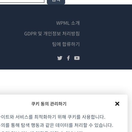
WPML 소개
GDPR 및 개인정보 처리방침
(새
팀에 합류하기
창
(새
(새
(새
에
창
창
창
서
에
에
에
열
서
서
서
림)
열
열
열
림)
림)
림)
쿠키 동의 관리하기
사이트와 서비스를 최적화하기 위해 쿠키를 사용합니다.
의를 통해 탐색 행동과 같은 데이터를 처리할 수 있습니다.