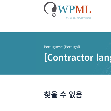
콘
텐
츠
Portuguese (Portugal)
로
[Contractor la
건
너
뛰
기
찾을 수 없음