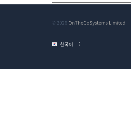
(새
© 2026
OnTheGoSystems Limited
창
에
한국어
서
열
림)