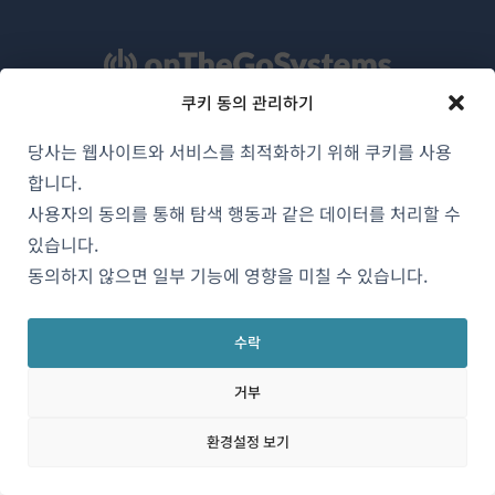
쿠키 동의 관리하기
WPML 소개
당사는 웹사이트와 서비스를 최적화하기 위해 쿠키를 사용
합니다.
GDPR 및 개인정보 처리방침
사용자의 동의를 통해 탐색 행동과 같은 데이터를 처리할 수
(새
팀에 합류하기
있습니다.
창
(새
(새
(새
동의하지 않으면 일부 기능에 영향을 미칠 수 있습니다.
에
창
창
창
서
에
에
에
한국어
수락
열
서
서
서
림)
열
열
열
거부
림)
림)
림)
(새
© 2026
OnTheGoSystems Limited
창
환경설정 보기
에