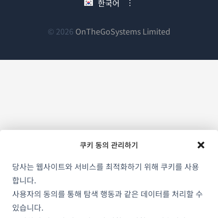
한국어
열
서
서
서
림)
열
열
열
림)
림)
림)
(새
© 2026
OnTheGoSystems Limited
창
에
서
열
림)
쿠키 동의 관리하기
당사는 웹사이트와 서비스를 최적화하기 위해 쿠키를 사용
합니다.
사용자의 동의를 통해 탐색 행동과 같은 데이터를 처리할 수
있습니다.