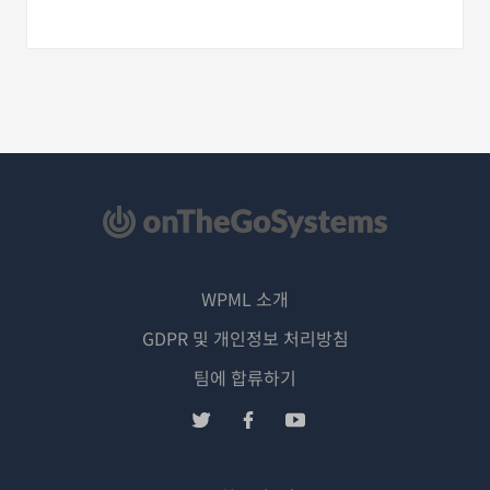
WPML 소개
GDPR 및 개인정보 처리방침
(새
팀에 합류하기
창
(새
(새
(새
에
창
창
창
서
에
에
에