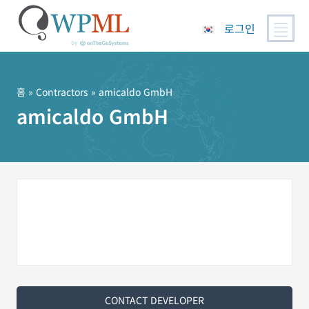
로그인
콘
텐
츠
홈
»
Contractors
» amicaldo GmbH
로
amicaldo GmbH
건
너
뛰
기
CONTACT DEVELOPER