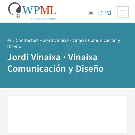
로그인
콘
텐
츠
홈
»
Contractors
» Jordi Vinaixa · Vinaixa Comunicación y
Diseño
로
Jordi Vinaixa · Vinaixa
건
너
Comunicación y Diseño
뛰
기