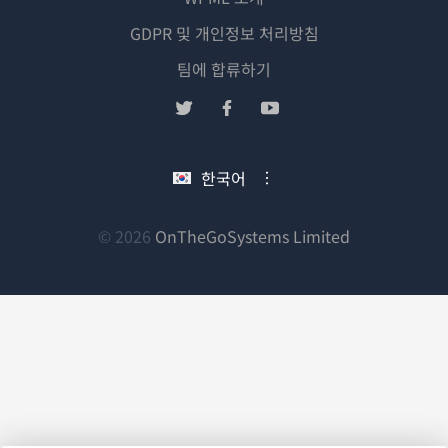
GDPR 및 개인정보 처리방침
(새
팀에 합류하기
창
(새
(새
(새
에
창
창
창
서
에
에
에
한국어
열
서
서
서
림)
열
열
열
림)
림)
림)
(새
© 2026
OnTheGoSystems Limited
창
에
서
열
림)