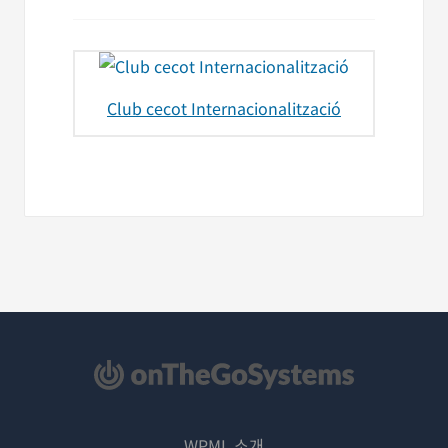
Club cecot Internacionalització
WPML 소개