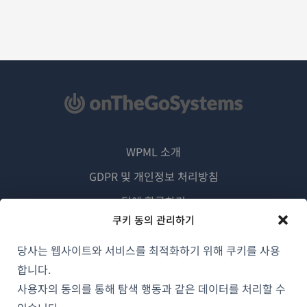
WPML 소개
GDPR 및 개인정보 처리방침
(새
팀에 합류하기
창
쿠키 동의 관리하기
(새
(새
(새
에
창
창
창
당사는 웹사이트와 서비스를 최적화하기 위해 쿠키를 사용
서
에
에
에
합니다.
한국어
열
서
서
서
사용자의 동의를 통해 탐색 행동과 같은 데이터를 처리할 수
림)
열
열
열