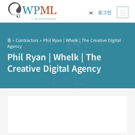
로그인
콘
텐
츠
홈
»
Contractors
» Phil Ryan | Whelk | The Creative Digital
Agency
로
Phil Ryan | Whelk | The
건
너
Creative Digital Agency
뛰
기