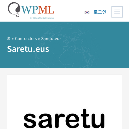
로그인
콘
텐
츠
홈
»
Contractors
» Saretu.eus
로
Saretu.eus
건
너
뛰
기