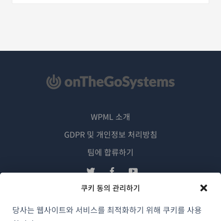
WPML 소개
GDPR 및 개인정보 처리방침
(새
팀에 합류하기
창
(새
(새
(새
에
창
창
창
쿠키 동의 관리하기
서
에
에
에
한국어
열
서
서
서
당사는 웹사이트와 서비스를 최적화하기 위해 쿠키를 사용
림)