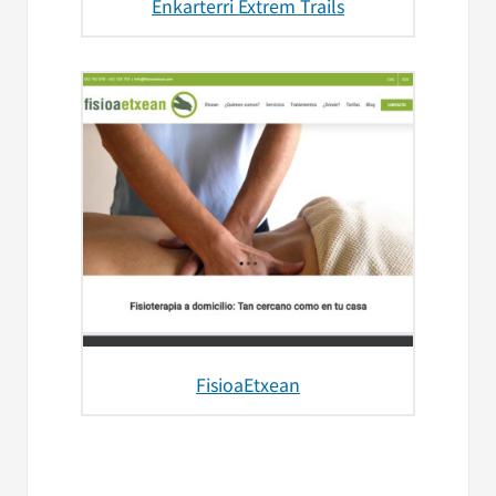
Enkarterri Extrem Trails
FisioaEtxean