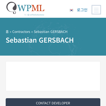
로그인
콘
텐
츠
홈
»
Contractors
» Sebastian GERSBACH
로
Sebastian GERSBACH
건
너
뛰
기
CONTACT DEVELOPER