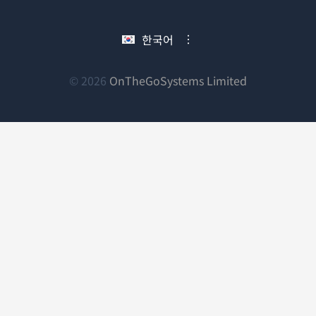
에
창
창
창
서
에
에
에
한국어
열
서
서
서
림)
열
열
열
림)
림)
림)
(새
© 2026
OnTheGoSystems Limited
창
에
서
열
림)