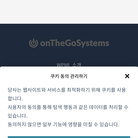
WPML 소개
GDPR 및 개인정보 처리방침
쿠키 동의 관리하기
(새
팀에 합류하기
당사는 웹사이트와 서비스를 최적화하기 위해 쿠키를 사용
창
합니다.
(새
(새
(새
에
창
창
창
사용자의 동의를 통해 탐색 행동과 같은 데이터를 처리할 수
서
에
에
에
있습니다.
한국어
열
서
서
서
동의하지 않으면 일부 기능에 영향을 미칠 수 있습니다.
림)
열
열
열
림)
림)
림)
(새