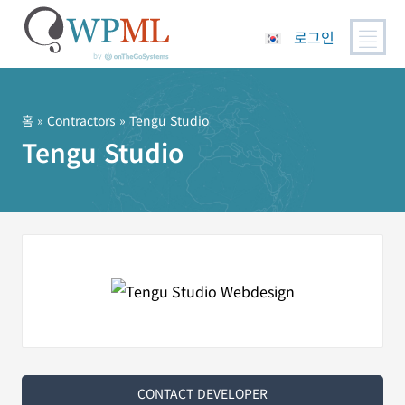
로그인
콘
텐
츠
홈
»
Contractors
» Tengu Studio
로
Tengu Studio
건
너
뛰
기
CONTACT DEVELOPER