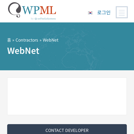
로그인
콘
텐
츠
홈
»
Contractors
» WebNet
로
WebNet
건
너
뛰
기
CONTACT DEVELOPER