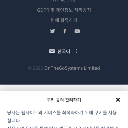
GDPR 및 개인정보 처리방침
(새
팀에 합류하기
창
(새
(새
(새
에
창
창
창
서
에
에
에
한국어
열
서
서
서
림)
열
열
열
림)
림)
림)
(새
© 2026
OnTheGoSystems Limited
창
에
서
열
쿠키 동의 관리하기
림)
당사는 웹사이트와 서비스를 최적화하기 위해 쿠키를 사용
합니다.