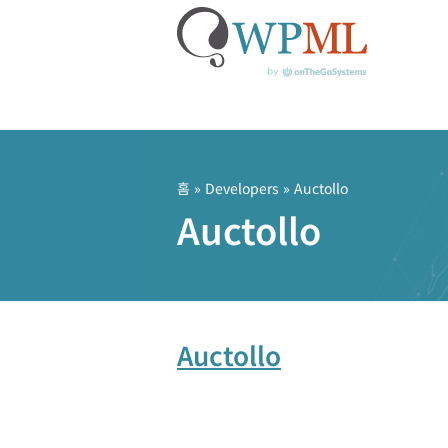
콘
텐
츠
홈
» Developers » Auctollo
로
Auctollo
건
너
뛰
기
Auctollo