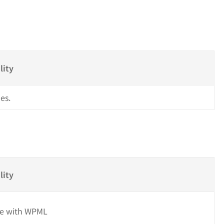
s
lity
es.
lity
e with WPML