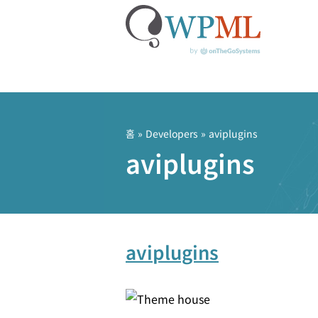
콘
텐
츠
홈
» Developers » aviplugins
로
aviplugins
건
너
뛰
기
aviplugins