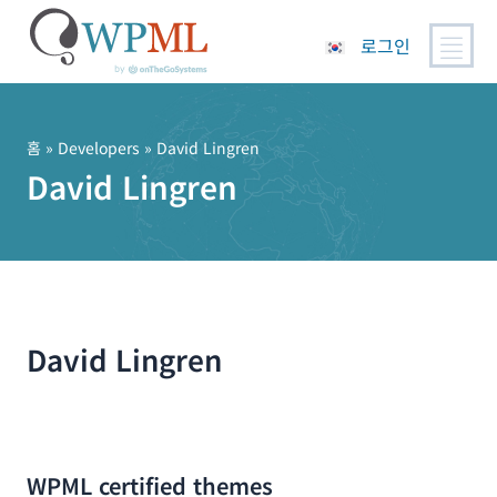
로그인
콘
텐
츠
홈
» Developers » David Lingren
로
David Lingren
건
너
뛰
기
David Lingren
WPML certified themes