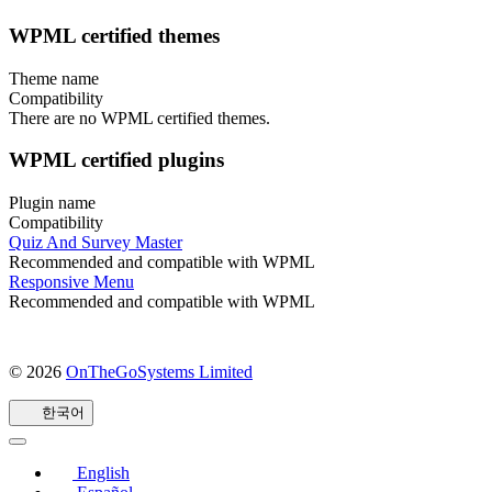
WPML certified themes
Theme name
Compatibility
There are no WPML certified themes.
WPML certified plugins
Plugin name
Compatibility
Quiz And Survey Master
Recommended and compatible with WPML
Responsive Menu
Recommended and compatible with WPML
© 2026
OnTheGoSystems Limited
(새
창
한국어
에
서
열
English
림)