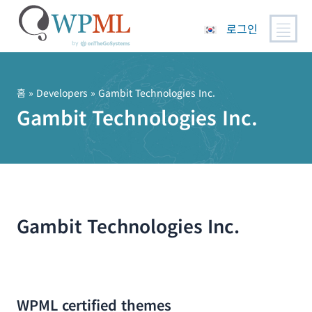
로그인
콘
텐
츠
홈
» Developers » Gambit Technologies Inc.
로
Gambit Technologies Inc.
건
너
뛰
기
Gambit Technologies Inc.
WPML certified themes