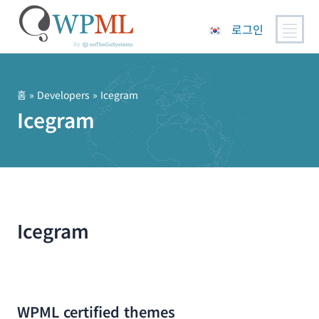
로그인
콘
텐
츠
홈
» Developers » Icegram
로
Icegram
건
너
뛰
기
Icegram
WPML certified themes