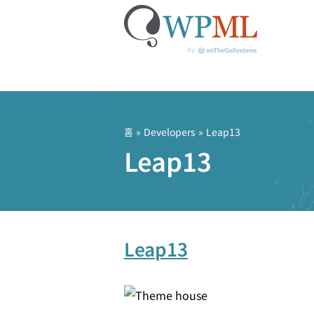
콘
텐
츠
홈
» Developers » Leap13
로
Leap13
건
너
뛰
기
Leap13