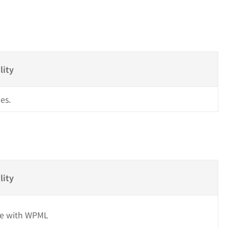
s
lity
es.
lity
e with WPML