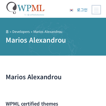
로그인
콘
텐
츠
홈
» Developers » Marios Alexandrou
로
Marios Alexandrou
건
너
뛰
기
Marios Alexandrou
WPML certified themes