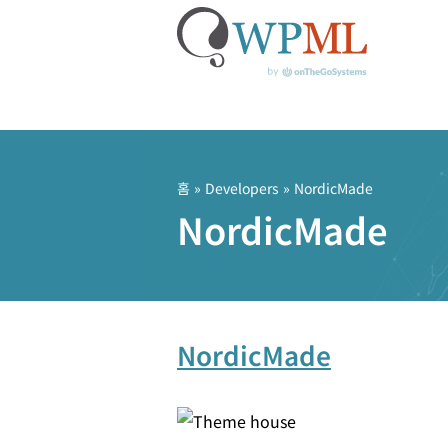
콘
텐
츠
홈
» Developers » NordicMade
로
NordicMade
건
너
뛰
기
NordicMade