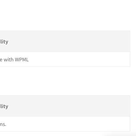
s
lity
e with WPML
lity
ns.