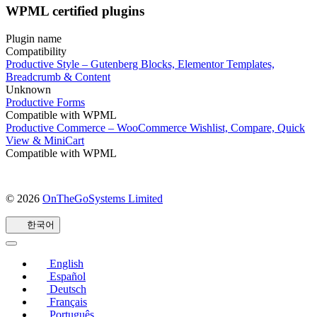
WPML certified plugins
Plugin name
Compatibility
Productive Style – Gutenberg Blocks, Elementor Templates,
Breadcrumb & Content
Unknown
Productive Forms
Compatible with WPML
Productive Commerce – WooCommerce Wishlist, Compare, Quick
View & MiniCart
Compatible with WPML
© 2026
OnTheGoSystems Limited
(새
창
한국어
에
서
열
English
림)
Español
Deutsch
Français
Português