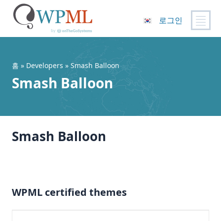
로그인
콘
텐
츠
홈
» Developers » Smash Balloon
로
Smash Balloon
건
너
뛰
기
Smash Balloon
WPML certified themes