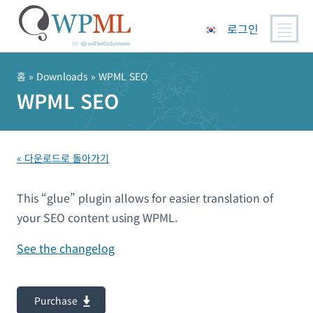
로그인
콘
텐
홈
» Downloads » WPML SEO
츠
WPML SEO
로
건
너
« 다운로드로 돌아가기
뛰
기
This “glue” plugin allows for easier translation of
your SEO content using WPML.
See the changelog
Purchase