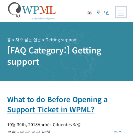
로그인
콘
텐
츠
홈
»
자주 묻는 질문
» Getting support
로
[FAQ Category:]
Getting
건
support
너
뛰
기
What to do Before Opening a
Support Ticket in WPML?
10월 30th, 2018Andrés Cifuentes 작성
What
분류 - 댓글:
댓글 닫힘
계속 »