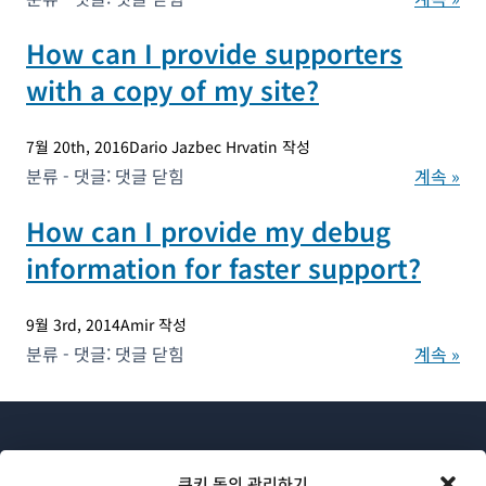
to
How can I provide supporters
do
with a copy of my site?
Before
Opening
7월 20th, 2016Dario Jazbec Hrvatin 작성
a
How
분류 - 댓글:
댓글 닫힘
계속 »
Support
can
Ticket
How can I provide my debug
I
in
information for faster support?
provide
WPML?
supporters
9월 3rd, 2014Amir 작성
with
How
분류 - 댓글:
댓글 닫힘
계속 »
a
can
copy
I
of
provide
my
my
site?
쿠키 동의 관리하기