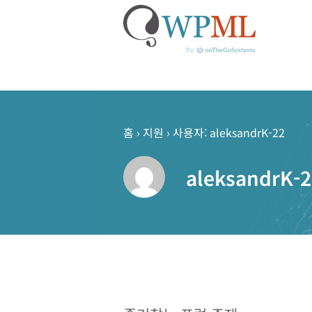
콘
텐
츠
홈
›
지원
›
사용자: aleksandrK-22
로
건
aleksandrK-2
너
뛰
기