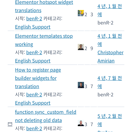
Elementor hotspot widget
4 년, 1 월 전
translations
2
3
에
시작:
benR-2
카테고리:
benR-2
English Support
Elementor templates stop
4 년, 1 월 전
working
에
2
9
시작:
benR-2
카테고리:
Christopher
English Support
Amirian
How to register page
builder widgets for
4 년, 7 월 전
translation
3
7
에
시작:
benR-2
카테고리:
benR-2
English Support
function sync_custom_field
5 년, 2 월 전
not deleting old data
3
7
에
시작:
benR-2
카테고리: