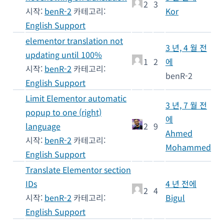
2
3
시작:
benR-2
카테고리:
Kor
English Support
elementor translation not
3 년, 4 월 전
updating until 100%
1
2
에
시작:
benR-2
카테고리:
benR-2
English Support
Limit Elementor automatic
3 년, 7 월 전
popup to one (right)
에
language
2
9
Ahmed
시작:
benR-2
카테고리:
Mohammed
English Support
Translate Elementor section
IDs
4 년 전에
2
4
시작:
benR-2
카테고리:
Bigul
English Support