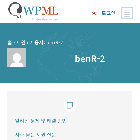
로그인
콘
텐
츠
홈
›
지원
›
사용자: benR-2
로
benR-2
건
너
뛰
기
알려진 문제 및 해결 방법
자주 묻는 지원 질문