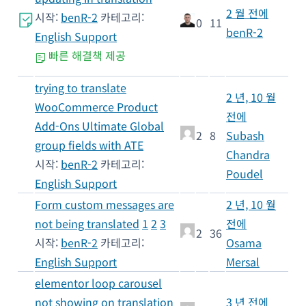
2 월 전에
시작:
benR-2
카테고리:
0
11
benR-2
English Support
빠른 해결책 제공
trying to translate
2 년, 10 월
WooCommerce Product
전에
Add-Ons Ultimate Global
2
8
Subash
group fields with ATE
Chandra
시작:
benR-2
카테고리:
Poudel
English Support
Form custom messages are
2 년, 10 월
not being translated
1
2
3
전에
2
36
시작:
benR-2
카테고리:
Osama
English Support
Mersal
elementor loop carousel
not showing on translation
3 년 전에