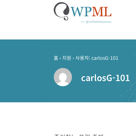
콘
텐
츠
홈
›
지원
›
사용자: carlosG-101
로
건
carlosG-101
너
뛰
기