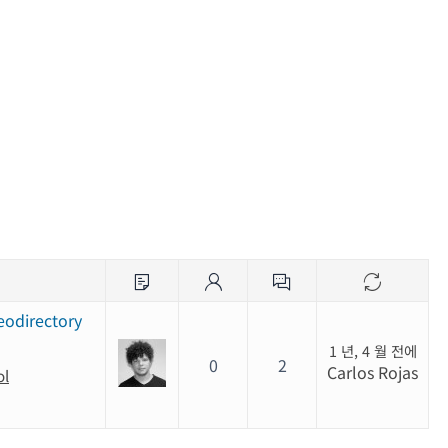
eodirectory
1 년, 4 월 전에
0
2
Carlos Rojas
ol