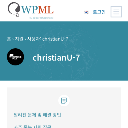
로그인
콘
텐
츠
홈
›
지원
›
사용자: christianU-7
로
건
christianU-7
너
뛰
기
알려진 문제 및 해결 방법
자주 묻는 지원 질문