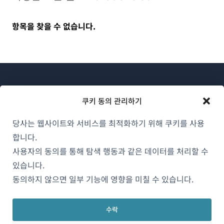
항목을 찾을 수 없습니다.
쿠키 동의 관리하기
당사는 웹사이트와 서비스를 최적화하기 위해 쿠키를 사용
WPML 소개
합니다.
GDPR 및 개인정보 처리방침
사용자의 동의를 통해 탐색 행동과 같은 데이터를 처리할 수
(새
있습니다.
팀에 합류하기
창
동의하지 않으면 일부 기능에 영향을 미칠 수 있습니다.
(새
(새
(새
에
창
창
창
서
에
에
에
수락
한국어
열
서
서
서