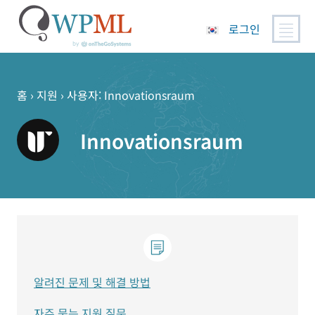
로그인
콘
텐
츠
홈
›
지원
›
사용자: Innovationsraum
로
건
Innovationsraum
너
뛰
기
알려진 문제 및 해결 방법
자주 묻는 지원 질문