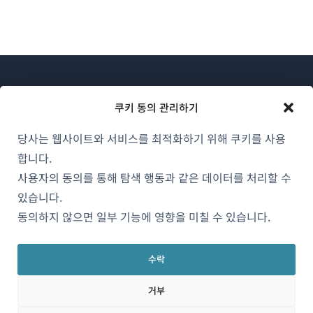
쿠키 동의 관리하기
당사는 웹사이트와 서비스를 최적화하기 위해 쿠키를 사용
WPML 소개
합니다.
GDPR 및 개인정보 처리방침
사용자의 동의를 통해 탐색 행동과 같은 데이터를 처리할 수
있습니다.
(새
팀에 합류하기
동의하지 않으면 일부 기능에 영향을 미칠 수 있습니다.
창
(새
(새
(새
에
창
창
창
서
수락
에
에
에
한국어
열
서
서
서
거부
림)
열
열
열