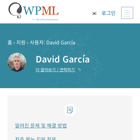
로그인
콘
텐
츠
홈
›
지원
›
사용자: David García
로
David García
건
너
더 알아보기 / 연락하기
뛰
기
알려진 문제 및 해결 방법
자주 묻는 지원 질문