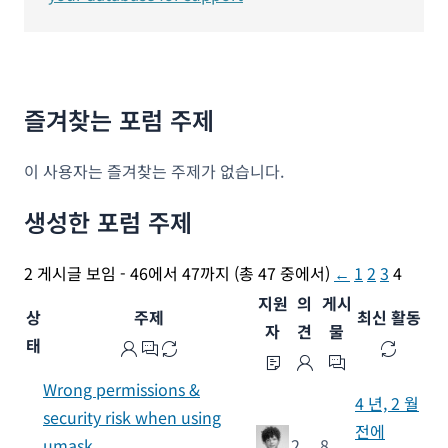
즐겨찾는 포럼 주제
이 사용자는 즐겨찾는 주제가 없습니다.
생성한 포럼 주제
2 게시글 보임 - 46에서 47까지 (총 47 중에서)
←
1
2
3
4
지원
의
게시
상
주제
최신 활동
자
견
물
태
Wrong permissions &
4 년, 2 월
security risk when using
전에
umask
2
8