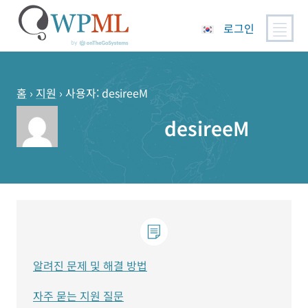
로그인
콘
텐
츠
홈
›
지원
›
사용자: desireeM
로
desireeM
건
너
뛰
기
알려진 문제 및 해결 방법
자주 묻는 지원 질문