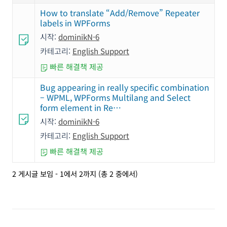
How to translate “Add/Remove” Repeater
labels in WPForms
시작:
dominikN-6
카테고리:
English Support
빠른 해결책 제공
Bug appearing in really specific combination
– WPML, WPForms Multilang and Select
form element in Re…
시작:
dominikN-6
카테고리:
English Support
빠른 해결책 제공
2 게시글 보임 - 1에서 2까지 (총 2 중에서)