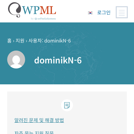
로그인
콘
텐
츠
홈
›
지원
›
사용자: dominikN-6
로
건
dominikN-6
너
뛰
기
알려진 문제 및 해결 방법
자주 묻는 지원 질문